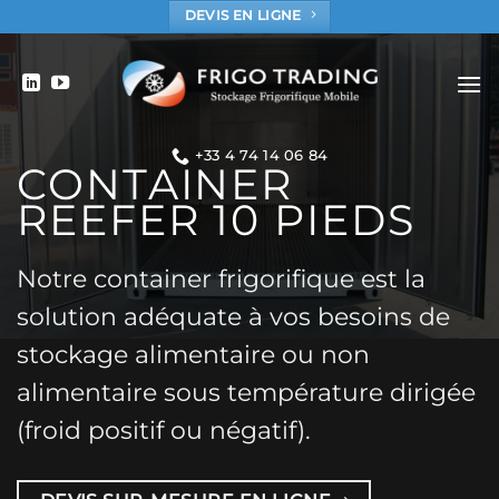
Passer
DEVIS EN LIGNE
au
contenu
+33 4 74 14 06 84
CONTAINER
REEFER 10 PIEDS
Notre container frigorifique est la
solution adéquate à vos besoins de
stockage alimentaire ou non
alimentaire sous température dirigée
(froid positif ou négatif).