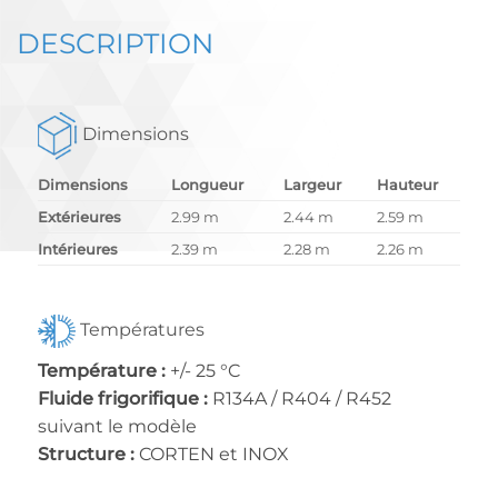
DESCRIPTION
Dimensions
Dimensions
Longueur
Largeur
Hauteur
Extérieures
2.99 m
2.44 m
2.59 m
Intérieures
2.39 m
2.28 m
2.26 m
Températures
Température :
+/- 25 °C
Fluide frigorifique :
R134A / R404 / R452
suivant le modèle
Structure :
CORTEN et INOX